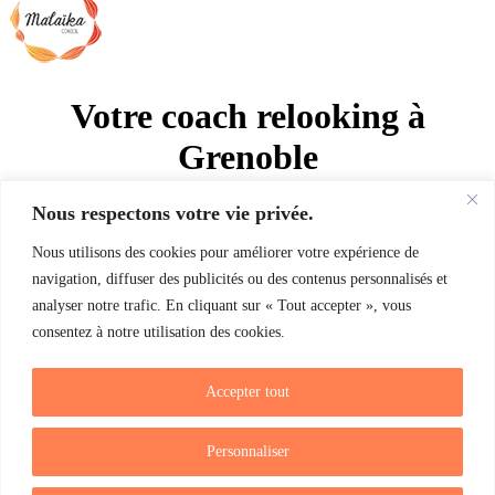
Votre coach relooking à
Grenoble
Malaïka Conseil | Ateliers et formations
Nous respectons votre vie privée.
pour entreprises, boutiques et
Nous utilisons des cookies pour améliorer votre expérience de
enseignement supérieur à Grenoble,
navigation, diffuser des publicités ou des contenus personnalisés et
Lyon, Valence et Chambéry
analyser notre trafic. En cliquant sur « Tout accepter », vous
consentez à notre utilisation des cookies.
Relooking | Conseil en image | Coaching | Formations| Ateliers |
Séminaires
Accepter tout
Relooking Valence
|
Relooking Romans-sur-Isère
|
Relooking
Chambéry
|
Relooking Vienne
|
Relooking Albertville
|
Relooking
Gap
|
Relooking Bourgoin
|
Relooking Aix-les-Bains
Personnaliser
Mentions légales