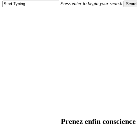
Press enter to begin your search
Searc
Close
Search
Accompagnement
shopping
fe
Prenez enfin conscience