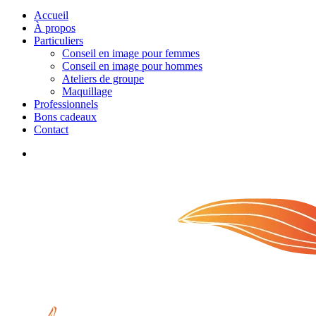
Menu
Accueil
À propos
Particuliers
Conseil en image pour femmes
Conseil en image pour hommes
Ateliers de groupe
Maquillage
Professionnels
Bons cadeaux
Contact
facebook
linkedin
instagram