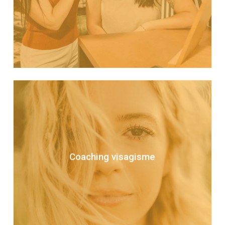
EN SAVOIR PLUS
centré sur votre
relooking
Pour un
coaching
visage, optez pour le
! Grâce à des analyses de
visagisme
colorimétrie et de visagisme, des
, vous
conseils coiffure et maquillage
Coaching visagisme
apprendrez à illuminer votre visage.
EN SAVOIR PLUS