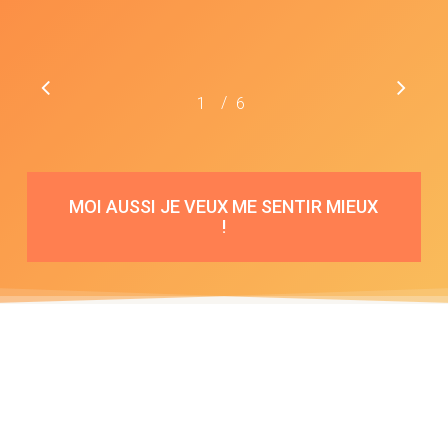
/
1
2
6
3
4
5
6
MOI AUSSI JE VEUX ME SENTIR MIEUX
!