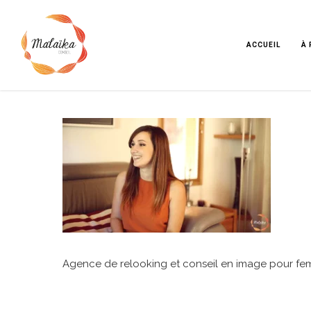
Skip
to
main
ACCUEIL
À
content
Agence de relooking et conseil en image pour fe