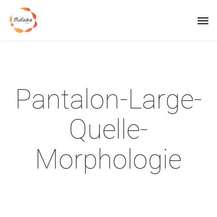
Skip
Men
to
main
content
Pantalon-Large-
Quelle-
Morphologie