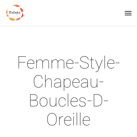
Skip
Men
to
main
content
Femme-Style-
Chapeau-
Boucles-D-
Oreille