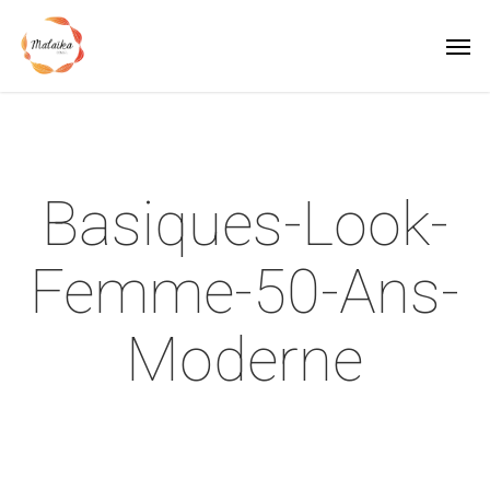
Skip
Men
to
main
content
Basiques-Look-
Femme-50-Ans-
Moderne