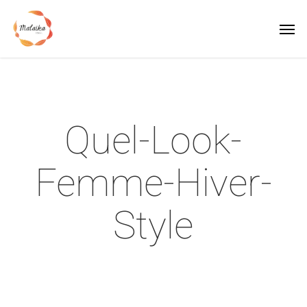
Skip
Men
to
main
content
Quel-Look-
Femme-Hiver-
Style