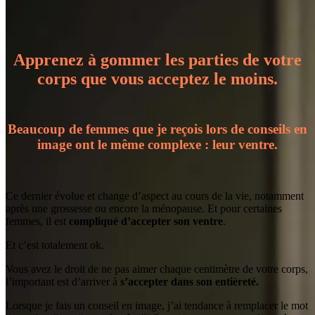
Apprenez à gommer les parties de votre
corps que vous acceptez le moins.
Beaucoup de femmes que je reçois lors de conseils en
image ont le même complexe : leur ventre.
Ce dernier évolue et change d’aspect au cours de la vie, notamment
après une grossesse ou encore la ménopause. Et pour certaines
femmes, il est
compliqué d’accepter son ventre
.
Et c’est totalement ok.
Vous avez le droit de ne pas aimer chaque centimètre de votre corps,
l’important est d’arriver à
s’accepter dans son entièreté.
Lorsque je fais un conseil en image, j’ai tendance à remplacer le mot