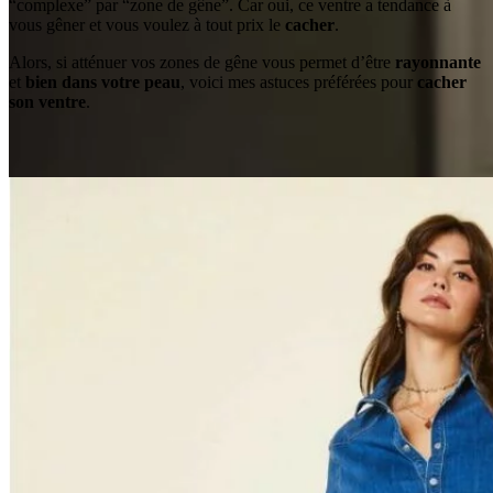
“complexe” par “zone de gêne”. Car oui, ce ventre a tendance à
vous gêner et vous voulez à tout prix le
cacher
.
Alors, si atténuer vos zones de gêne vous permet d’être
rayonnante
et
bien dans votre peau
, voici mes astuces préférées pour
cacher
son ventre
.