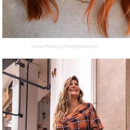
Source Pinterest @/therighthairstyles